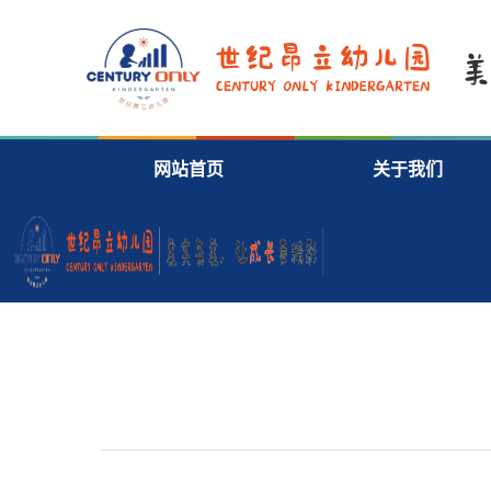
网站首页
关于我们